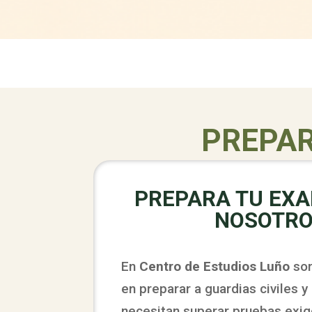
PREPAR
PREPARA TU EX
NOSOTR
En
Centro de Estudios Luño
som
en preparar a guardias civiles y
necesitan superar pruebas exi