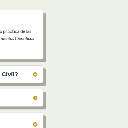
do
práctica
de
las
mientos
Científicos
Civil?