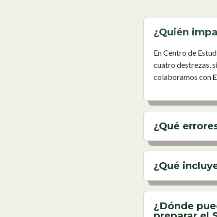
¿Quién impa
En
Centro
de
Estud
cuatro
destrezas,
s
colaboramos
con
E
¿Qué errore
¿Qué incluye
¿Dónde pued
preparar el 