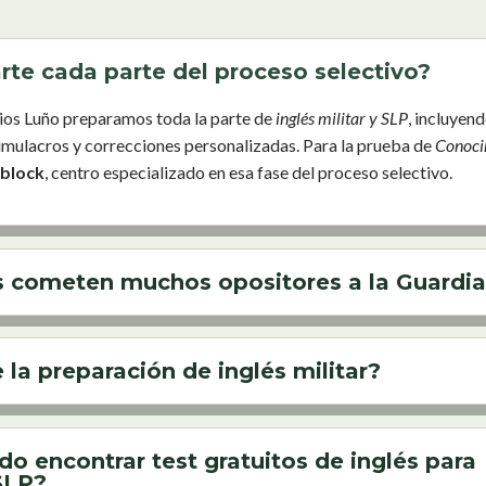
rte cada parte del proceso selectivo?
ios
Luño
preparamos
toda
la
parte
de
inglés
militar
y
SLP
,
incluyen
imulacros
y
correcciones
personalizadas.
Para
la
prueba
de
Conoci
block
,
centro
especializado
en
esa
fase
del
proceso
selectivo.
s cometen muchos opositores a la Guardia 
 la preparación de inglés militar?
o encontrar test gratuitos de inglés para
SLP?