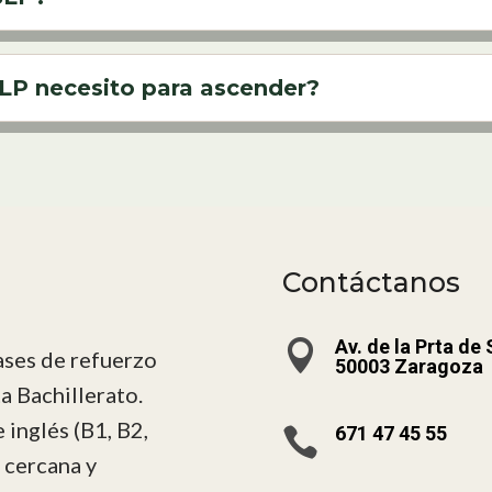
SLP necesito para ascender?
Contáctanos
Av. de la Prta de

ases de refuerzo
50003 Zaragoza
a Bachillerato.
inglés (B1, B2,
671 47 45 55

 cercana y